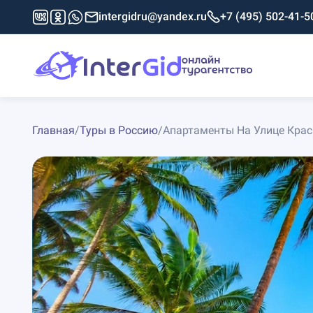
intergidru@yandex.ru
+7 (495) 502-41-5
Главная
/
Туры в Россию
/
Апартаменты На Улице Кра