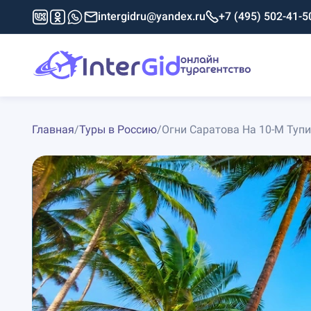
intergidru@yandex.ru
+7 (495) 502-41-5
Главная
/
Туры в Россию
/
Огни Саратова На 10-М Тупи