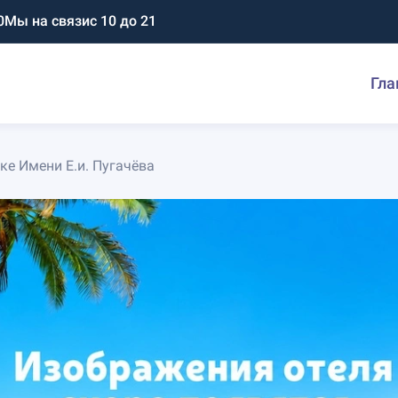
0
Мы на связи
с 10 до 21
Гла
ке Имени Е.и. Пугачёва