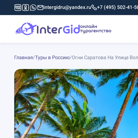
intergidru@yandex.ru
+7 (495) 502-41-5
Главная
/
Туры в Россию
/
Огни Саратова На Улице Во