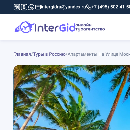
intergidru@yandex.ru
+7 (495) 502-41-5
Главная
/
Туры в Россию
/
Апартаменты На Улице Мос