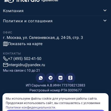
Компания
Политики и соглашения
ОФИС
г. Москва, ул. Селезневская, д. 24-26, стр. 3
Показать на карте
КОНТАКТЫ
+7 (495) 502-41-50
intergidru@yandex.ru
Мы на связи c 10 до 21
ИП Сарычев А.В.
ИНН 773708212883
Реестровый номер РТА 0009677
Разработка и дизайн
Мы используем файлы cookie для улучшения работы сайта.
Информация, размещённая на сайте, носит информационный
Продолжая использовать сайт, вы соглашаетесь с условиями
характер и не является рекламой и публичной офертой.
Политики конфиденциальности
.