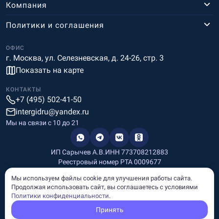
Компания
Политики и соглашения
ОФИС
г. Москва, ул. Селезневская, д. 24-26, стр. 3
Показать на карте
КОНТАКТЫ
+7 (495) 502-41-50
intergidru@yandex.ru
Мы на связи c 10 до 21
ИП Сарычев А.В.
ИНН 773708212883
Реестровый номер РТА 0009677
Разработка и дизайн
Мы используем файлы cookie для улучшения работы сайта.
Информация, размещённая на сайте, носит информационный
Продолжая использовать сайт, вы соглашаетесь с условиями
характер и не является рекламой и публичной офертой.
Политики конфиденциальности
.
© Copyright
InterGid Все права защищены.
Принять