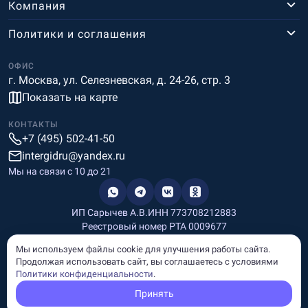
Компания
Политики и соглашения
ОФИС
г. Москва, ул. Селезневская, д. 24-26, стр. 3
Показать на карте
КОНТАКТЫ
+7 (495) 502-41-50
intergidru@yandex.ru
Мы на связи c 10 до 21
ИП Сарычев А.В.
ИНН 773708212883
Реестровый номер РТА 0009677
Разработка и дизайн
Мы используем файлы cookie для улучшения работы сайта.
Информация, размещённая на сайте, носит информационный
Продолжая использовать сайт, вы соглашаетесь с условиями
характер и не является рекламой и публичной офертой.
Политики конфиденциальности
.
© Copyright
InterGid Все права защищены.
Принять