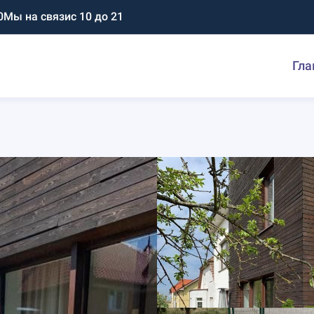
0
Мы на связи
с 10 до 21
Гла