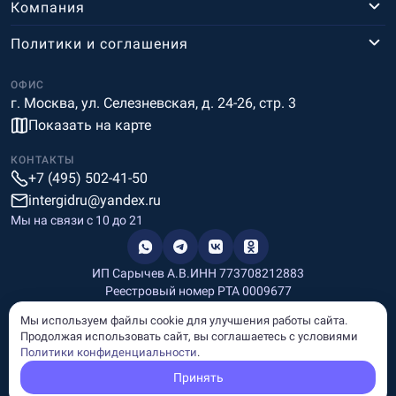
Компания
Политики и соглашения
ОФИС
г. Москва, ул. Селезневская, д. 24-26, стр. 3
Показать на карте
КОНТАКТЫ
+7 (495) 502-41-50
intergidru@yandex.ru
Мы на связи c 10 до 21
ИП Сарычев А.В.
ИНН 773708212883
Реестровый номер РТА 0009677
Разработка и дизайн
Мы используем файлы cookie для улучшения работы сайта.
Информация, размещённая на сайте, носит информационный
Продолжая использовать сайт, вы соглашаетесь с условиями
характер и не является рекламой и публичной офертой.
Политики конфиденциальности
.
© Copyright
InterGid Все права защищены.
Принять