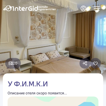
20
У Ф.И.М.К.И
Описание отеля скоро появится...