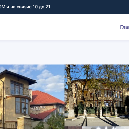
0
Мы на связи
с 10 до 21
Гла