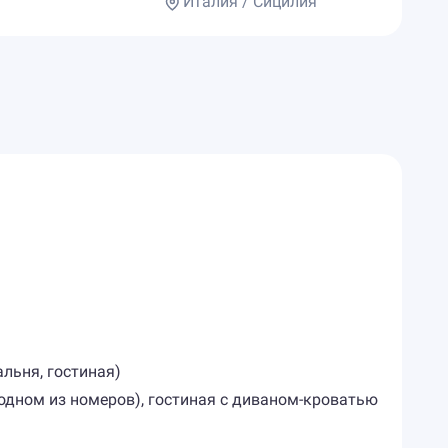
Италия / Сицилия
льня, гостиная)
в одном из номеров), гостиная с диваном-кроватью