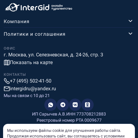
Компания
Политики и соглашения
ОФИС
г. Москва, ул. Селезневская, д. 24-26, стр. 3
Показать на карте
КОНТАКТЫ
+7 (495) 502-41-50
intergidru@yandex.ru
Мы на связи c 10 до 21
ИП Сарычев А.В.
ИНН 773708212883
Реестровый номер РТА 0009677
Разработка и дизайн
Мы используем файлы cookie для улучшения работы сайта.
Информация, размещённая на сайте, носит информационный
Продолжая использовать сайт, вы соглашаетесь с условиями