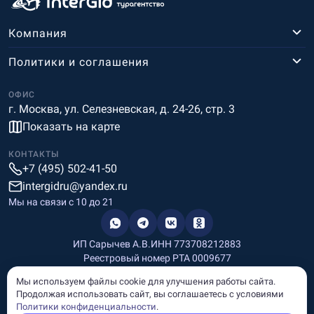
Компания
Политики и соглашения
ОФИС
г. Москва, ул. Селезневская, д. 24-26, стр. 3
Показать на карте
КОНТАКТЫ
+7 (495) 502-41-50
intergidru@yandex.ru
Мы на связи c 10 до 21
ИП Сарычев А.В.
ИНН 773708212883
Реестровый номер РТА 0009677
Разработка и дизайн
Мы используем файлы cookie для улучшения работы сайта.
Информация, размещённая на сайте, носит информационный
Продолжая использовать сайт, вы соглашаетесь с условиями
характер и не является рекламой и публичной офертой.
Политики конфиденциальности
.