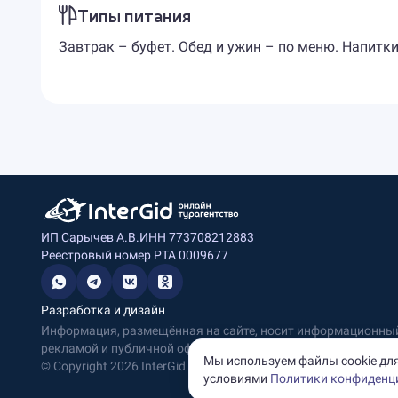
Типы питания
Завтрак – буфет. Обед и ужин – по меню. Напитки
ИП Сарычев А.В.
ИНН 773708212883
Реестровый номер РТА 0009677
Разработка и дизайн
Информация, размещённая на сайте, носит информационный 
рекламой и публичной офертой.
Мы используем файлы cookie для
© Copyright
2026
InterGid Все права защищены.
условиями
Политики конфиденц