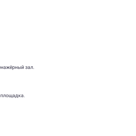
енажёрный зал.
я площадка.