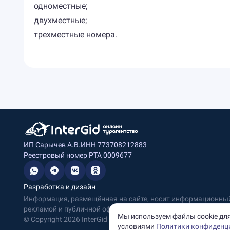
одноместные;
двухместные;
трехместные номера.
ИП Сарычев А.В.
ИНН 773708212883
Реестровый номер РТА 0009677
Разработка и дизайн
Информация, размещённая на сайте, носит информационный 
рекламой и публичной офертой.
Мы используем файлы cookie для
© Copyright
2026
InterGid Все права защищены.
условиями
Политики конфиденц