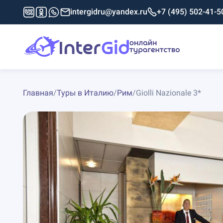
intergidru@yandex.ru
+7 (495) 502-41-5
Главная
/
Туры в Италию
/
Рим
/
Giolli Nazionale 3*