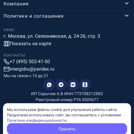
Компания
Политики и соглашения
ОФИС
г. Москва, ул. Селезневская, д. 24-26, стр. 3
Показать на карте
КОНТАКТЫ
+7 (495) 502-41-50
intergidru@yandex.ru
Мы на связи c 10 до 21
ИП Сарычев А.В.
ИНН 773708212883
Реестровый номер РТА 0009677
Разработка и дизайн
Мы используем файлы cookie для улучшения работы сайта.
Информация, размещённая на сайте, носит информационный
Продолжая использовать сайт, вы соглашаетесь с условиями
характер и не является рекламой и публичной офертой.
Политики конфиденциальности
.
© Copyright
InterGid Все права защищены.
Принять