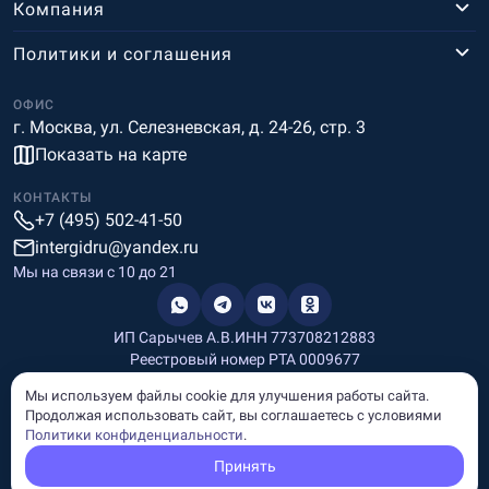
Компания
Политики и соглашения
ОФИС
г. Москва, ул. Селезневская, д. 24-26, стр. 3
Показать на карте
КОНТАКТЫ
+7 (495) 502-41-50
intergidru@yandex.ru
Мы на связи c 10 до 21
ИП Сарычев А.В.
ИНН 773708212883
Реестровый номер РТА 0009677
Разработка и дизайн
Мы используем файлы cookie для улучшения работы сайта.
Информация, размещённая на сайте, носит информационный
Продолжая использовать сайт, вы соглашаетесь с условиями
характер и не является рекламой и публичной офертой.
Политики конфиденциальности
.
© Copyright
InterGid Все права защищены.
Принять