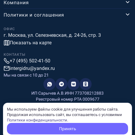
Компания
Политики и соглашения
ОФИС
г. Москва, ул. Селезневская, д. 24-26, стр. 3
Показать на карте
КОНТАКТЫ
+7 (495) 502-41-50
intergidru@yandex.ru
Мы на связи c 10 до 21
ИП Сарычев А.В.
ИНН 773708212883
Реестровый номер РТА 0009677
Разработка и дизайн
Мы используем файлы cookie для улучшения работы сайта.
Информация, размещённая на сайте, носит информационный
Продолжая использовать сайт, вы соглашаетесь с условиями
характер и не является рекламой и публичной офертой.
Политики конфиденциальности
.
© Copyright
InterGid Все права защищены.
Принять