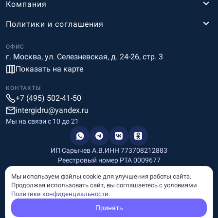
Компания
Политики и соглашения
ОФИС
г. Москва, ул. Селезневская, д. 24-26, стр. 3
Показать на карте
КОНТАКТЫ
+7 (495) 502-41-50
intergidru@yandex.ru
Мы на связи c 10 до 21
ИП Сарычев А.В.
ИНН 773708212883
Реестровый номер РТА 0009677
Разработка и дизайн
Мы используем файлы cookie для улучшения работы сайта.
Информация, размещённая на сайте, носит информационный
Продолжая использовать сайт, вы соглашаетесь с условиями
характер и не является рекламой и публичной офертой.
Политики конфиденциальности
.
© Copyright
InterGid Все права защищены.
Принять