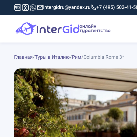
intergidru@yandex.ru
+7 (495) 502-41-5
Главная
/
Туры в Италию
/
Рим
/
Columbia Rome 3*