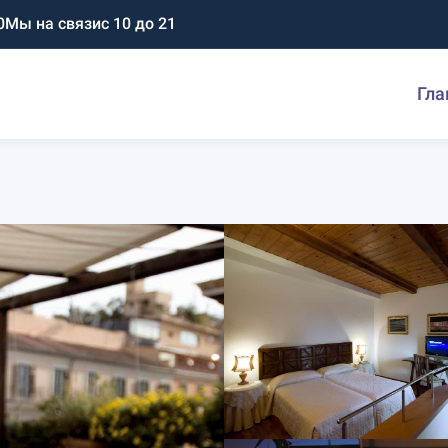
0
Мы на связи
с 10 до 21
Гла