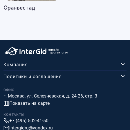
Ораньестад
комфорта и сервиса, а также большим
количеством разнообразных развлекательных
программ. Многие из отелей имеют собственные
пляжи.
Желающим разнообразить свой отдых, можно
посетить достопримечательности Арубы.
Главными природными
Компания
достопримечательностями острова считаются:
птичий заповедник Бубали, Национальный парк
Политики и соглашения
Арикок, страусиная ферма и ферма бабочек,
ОФИС
пещеры Фонтейн и Гуадирикири, местечко
г. Москва, ул. Селезневская, д. 24-26, стр. 3
Худишибана на северо-западе острова. Среди
Показать на карте
культурно-исторических достопримечательностей
КОНТАКТЫ
Арубы наиболее интересны: Исторический и
+7 (495) 502-41-50
Археологический музеи, музей нумизматики, форт
intergidru@yandex.ru