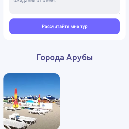
Андикури Бич славится отличным серфингом.
На Арубе созданы отличные условия для
разнообразного активного отдыха. Водные виды
Рассчитайте мне тур
спорта (снорклинг, дайвинг, парусный спорт,
водные лыжи, серфинг и виндсерфинг), теннис и
гольф, велосипедные прогулки по живописным
местам, верховая езда, катание на катамаранах и
Города Арубы
квадроциклах, рыбалка - всё это есть на острове.
Ряд отелей предоставляет туристам возможность
занятий водными видами спорта бесплатно. На
острове Аруба есть свой аквапарк, который не
оставит равнодушными ни взрослых, ни детей.
Фешенебельные отели расположены по всему
побережью и окружены богатой экзотической
растительностью. Они отличаются, независимо от
количества звёзд, высочайшим уровнем