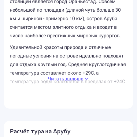
столицей является город Ораньестад. Совсем
небольшой по площади (длиной чуть больше 30
км и шириной - примерно 10 км), остров Аруба
считается местом элитного отдыха и входит в
число наиболее престижных мировых курортов.
Удивительной красоты природа и отличные
погодные условия на острове идеально подходят
для отдыха круглый год. Средняя круглогодичная
температура составляет около +29С, а
Читать дальше
температура воды колеблется в пределах от +24С
до +27С. Сезонов дождей на Арубе нет, а воздух,
что для тропиков нехарактерно, - сухой. Туристов
со всего мира привлекают прекрасные песчаные
пляжи, коралловые рифы, ветвистые пальмы,
скалистые утёсы, богатая тропическая
Расчёт тура на Арубу
растительность, живые изгороди из кактусов, и,