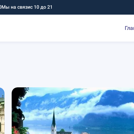
0
Мы на связи
с 10 до 21
Гла