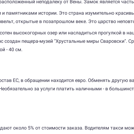
 расположенный неподалеку от Вены. Замок является час
 и памятниками истории. Это страна изумительно красивы
вельт, открытые в позапрошлом веке. Это царство неповт
сотен высокогорных озер или насладиться прогулкой в нац
тенс создан пещера-музей "Хрустальные миры Сваровски". 
й - 40 см.
состав ЕС, в обращении находится евро. Обменять другую в
 Необязательно за услуги платить наличными - в большинс
 дают около 5% от стоимости заказа. Водителям такси мож