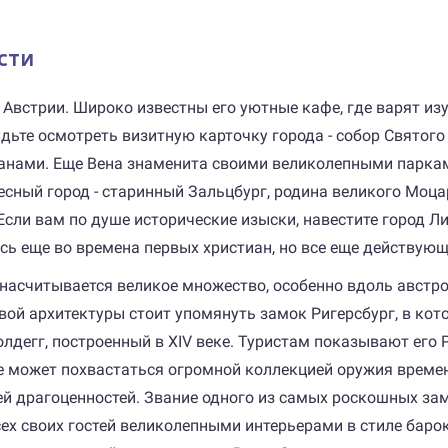
сти
у Австрии. Широко известны его уютные кафе, где варят и
удьте осмотреть визитную карточку города - собор Святог
ранами. Еще Вена знаменита своими великолепными паркам
есный город - старинный Зальцбург, родина великого Моца
сли вам по душе исторические изыски, навестите город Л
есь еще во времена первых христиан, но все еще действую
 насчитывается великое множество, особенно вдоль австро
овой архитектуры стоит упомянуть замок Ригерсбург, в ко
лдегг, построенный в XIV веке. Туристам показывают его
 может похвастаться огромной коллекцией оружия времен 
ей драгоценностей. Звание одного из самых роскошных замк
всех своих гостей великолепными интерьерами в стиле бар