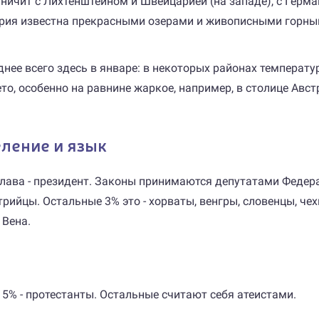
ничит с Лихтенштейном и Швейцарией (на западе), с Герман
Австрия известна прекрасными озерами и живописными гор
ее всего здесь в январе: в некоторых районах температур
ето, особенно на равнине жаркое, например, в столице Авс
еление и язык
глава - президент. Законы принимаются депутатами Федера
стрийцы. Остальные 3% это - хорваты, венгры, словенцы, ч
 Вена.
5% - протестанты. Остальные считают себя атеистами.