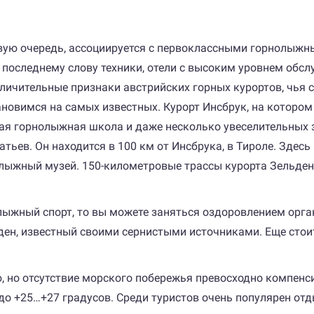
вую очередь, ассоциируется с первоклассными горнолыжн
 последнему слову техники, отели с высоким уровнем обс
личительные признаки австрийских горных курортов, чья с
тановимся на самых известных. Курорт Инсбрук, на котор
кая горнолыжная школа и даже несколько увеселительных з
атьев. Он находится в 100 км от Инсбрука, в Тироле. Здес
нолыжный музей. 150-километровые трассы курорта Зельде
лыжный спорт, то вы можете заняться оздоровлением орга
аден, известный своими сернистыми источниками. Еще сто
ю, но отсутствие морского побережья превосходно компен
 до +25…+27 градусов. Среди туристов очень популярен отд