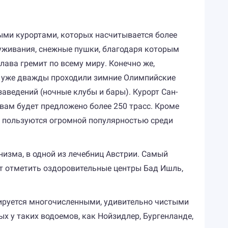
ыми курортами, которых насчитывается более
луживания, снежные пушки, благодаря которым
лава гремит по всему миру. Конечно же,
ом уже дважды проходили зимние Олимпийские
аведений (ночные клубы и бары). Курорт Сан-
ь вам будет предложено более 250 трасс. Кроме
н пользуются огромной популярностью среди
низма, в одной из лечебниц Австрии. Самый
ит отметить оздоровительные центры Бад Ишль,
сируется многочисленными, удивительно чистыми
ых у таких водоемов, как Нойзидлер, Бургенланде,