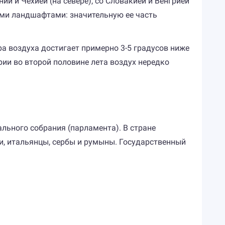
ии и Чехией (на севере), со Словакией и Венгрией
ными ландшафтами: значительную ее часть
а воздуха достигает примерно 3-5 градусов ниже
трии во второй половине лета воздух нередко
льного собрания (парламента). В стране
ехи, итальянцы, сербы и румыны. Государственный