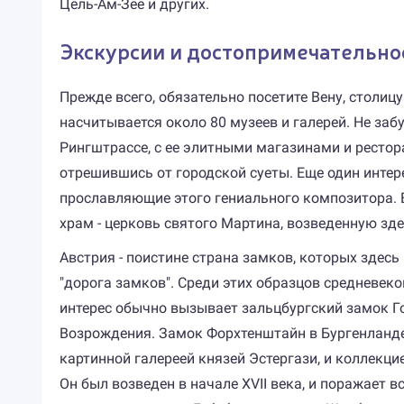
Цель-Ам-Зее и других.
Экскурсии и достопримечательно
Прежде всего, обязательно посетите Вену, столиц
насчитывается около 80 музеев и галерей. Не заб
Рингштрассе, с ее элитными магазинами и ресто
отрешившись от городской суеты. Еще один интер
прославляющие этого гениального композитора. Е
храм - церковь святого Мартина, возведенную зд
Австрия - поистине страна замков, которых здесь
"дорога замков". Среди этих образцов средневек
интерес обычно вызывает зальцбургский замок Го
Возрождения. Замок Форхтенштайн в Бургенланде
картинной галереей князей Эстергази, и коллекци
Он был возведен в начале XVII века, и поражает 