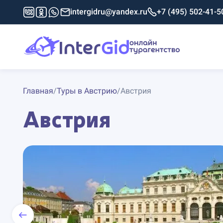
intergidru@yandex.ru
+7 (495) 502-41-5
Главная
/
Туры в Австрию
/
Австрия
Австрия