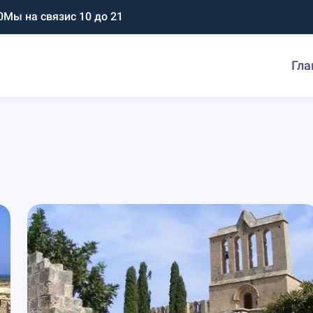
0
Мы на связи
с 10 до 21
Гла