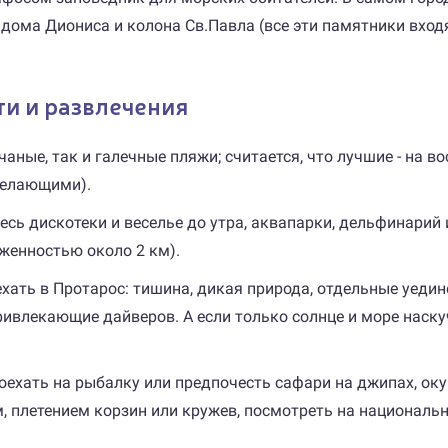
 дома Диониса и колона Св.Павла (все эти памятники вход
ти и развлечения
аные, так и галечные пляжи; считается, что лучшие - на во
желающими).
есь дискотеки и веселье до утра, аквапарки, дельфинарий
яженностью около 2 км).
хать в Протарос: тишина, дикая природа, отдельные уедине
ривлекающие дайверов. А если только солнце и море наску
поехать на рыбалку или предпочесть сафари на джипах, ок
, плетением корзин или кружев, посмотреть на националь