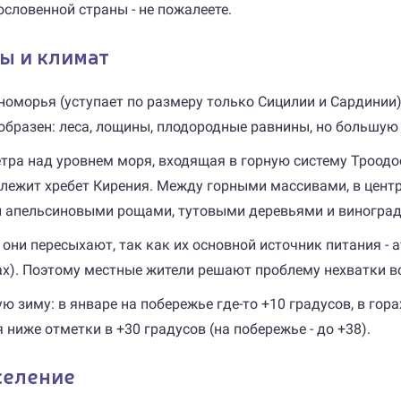
ословенной страны - не пожалеете.
ы и климат
оморья (уступает по размеру только Сицилии и Сардинии):
ообразен: леса, лощины, плодородные равнины, но большую
етра над уровнем моря, входящая в горную систему Троод
а лежит хребет Кирения. Между горными массивами, в цент
и апельсиновыми рощами, тутовыми деревьями и виногра
е они пересыхают, так как их основной источник питания -
рах). Поэтому местные жители решают проблему нехватки 
зиму: в январе на побережье где-то +10 градусов, в горах
ниже отметки в +30 градусов (на побережье - до +38).
селение