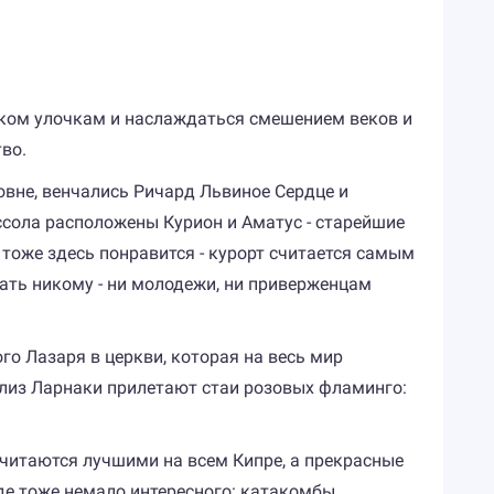
иком улочкам и наслаждаться смешением веков и
тво.
совне, венчались Ричард Львиное Сердце и
ссола расположены Курион и Аматус - старейшие
тоже здесь понравится - курорт считается самым
ать никому - ни молодежи, ни приверженцам
го Лазаря в церкви, которая на весь мир
лиз Ларнаки прилетают стаи розовых фламинго:
читаются лучшими на всем Кипре, а прекрасные
де тоже немало интересного: катакомбы