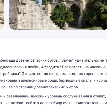
бежища древнегреческих богов… Звучит удивительно, не пр
родилась богиня любви, Афродита? Посмотреть на часовню,
гробницы? Это уже не так экстремально, как горнолыжный 
ливковые и апельсиновые рощи, бесплодные скалы и курча
ж сошел со страниц древнегреческих мифов.
й и развлечений, высокий уровень обслуживания в отелях
ные жители - всё это делает Кипр очень привлекательным 