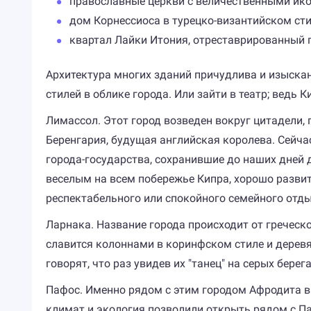
православные церкви с величественными ико
дом Корнессиоса в турецко-византийском сти
квартал Лайки Итония, отреставрированный 
Архитектура многих зданий причудлива и изыска
стилей в облике города. Или зайти в театр; ведь 
Лимассол. Этот город возведен вокруг цитадели, 
Беренгария, будущая английская королева. Сейча
города-государства, сохранившие до наших дней 
веселым на всем побережье Кипра, хорошо развит
респектабельного или спокойного семейного отды
Ларнака. Название города происходит от греческо
славится колоннами в коринфском стиле и дерев
говорят, что раз увидев их "танец" на серых берег
Пафос. Именно рядом с этим городом Афродита в
климат и экология позволили открыть рядом с П