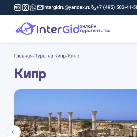
intergidru@yandex.ru
+7 (495) 502-41-5
Главная
/
Туры на Кипр
/
Кипр
Кипр