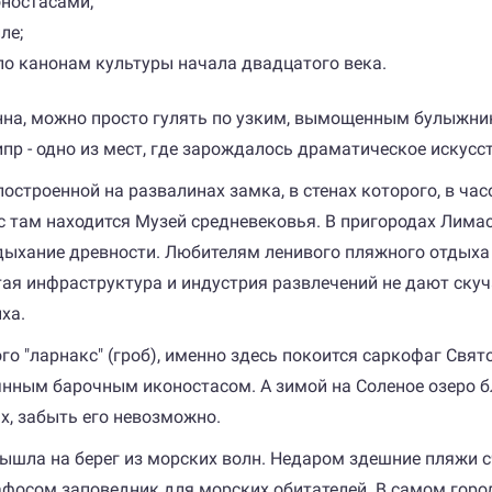
ностасами;
ле;
по канонам культуры начала двадцатого века.
нна, можно просто гулять по узким, вымощенным булыжн
Кипр - одно из мест, где зарождалось драматическое искусс
построенной на развалинах замка, в стенах которого, в ча
с там находится Музей средневековья. В пригородах Лима
дыхание древности. Любителям ленивого пляжного отдыха 
ая инфраструктура и индустрия развлечений не дают скуч
ха.
го "ларнакс" (гроб), именно здесь покоится саркофаг Свято
янным барочным иконостасом. А зимой на Соленое озеро б
ах, забыть его невозможно.
ышла на берег из морских волн. Недаром здешние пляжи с
афосом заповедник для морских обитателей. В самом горо