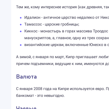
Тем же, кому интереснее история (как древняя, т
Идалион - античное царство недалеко от Нико
Тамассос - царские гробницы;
Киккос - монастырь в горах массива Троодос
манускриптов, а, главное, одну из трех сохр
византийские церкви, включенные Юнеско в с
А зимой, с января по март, Кипр приглашает люби
причем подъемники, ведущие к ним, именуются до
Валюта
С января 2008 года на Кипре используется евро. П
банкомат - это невыгодно.
Чаевые