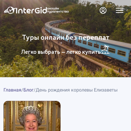
Туры онлайн без переплат
Легко выбрать – легко купить
Главная
/
Блог
/
День рождения королевы Елизаветы